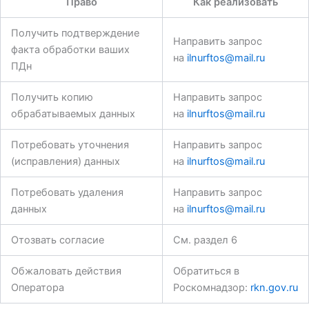
Право
Как реализовать
Получить подтверждение
Направить запрос
факта обработки ваших
на
ilnurftos@mail.ru
ПДн
Получить копию
Направить запрос
обрабатываемых данных
на
ilnurftos@mail.ru
Потребовать уточнения
Направить запрос
(исправления) данных
на
ilnurftos@mail.ru
Потребовать удаления
Направить запрос
данных
на
ilnurftos@mail.ru
Отозвать согласие
См. раздел 6
Обжаловать действия
Обратиться в
Оператора
Роскомнадзор:
rkn.gov.ru